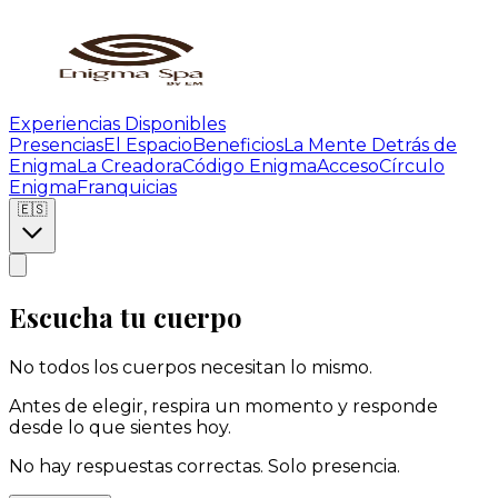
Experiencias Disponibles
Presencias
El Espacio
Beneficios
La Mente Detrás de
Enigma
La Creadora
Código Enigma
Acceso
Círculo
Enigma
Franquicias
🇪🇸
Escucha tu cuerpo
No todos los cuerpos necesitan lo mismo.
Antes de elegir, respira un momento y responde
desde lo que sientes hoy.
No hay respuestas correctas. Solo presencia.