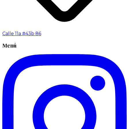
Calle 11a #43b 86
Menú