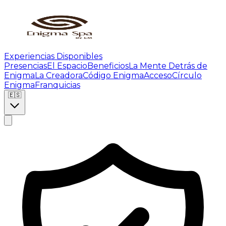
Experiencias Disponibles
Presencias
El Espacio
Beneficios
La Mente Detrás de
Enigma
La Creadora
Código Enigma
Acceso
Círculo
Enigma
Franquicias
🇪🇸