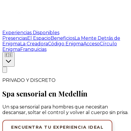
Experiencias Disponibles
Presencias
El Espacio
Beneficios
La Mente Detrás de
Enigma
La Creadora
Código Enigma
Acceso
Círculo
Enigma
Franquicias
🇪🇸
PRIVADO Y DISCRETO
Spa sensorial en Medellín
Un spa sensorial para hombres que necesitan
descansar, soltar el control y volver al cuerpo sin prisa.
ENCUENTRA TU EXPERIENCIA IDEAL