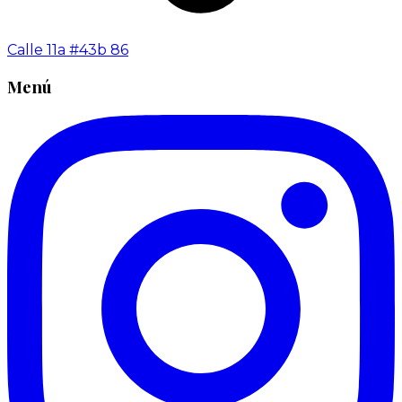
Calle 11a #43b 86
Menú