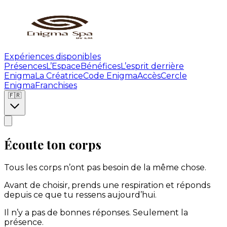
Expériences disponibles
Présences
L’Espace
Bénéfices
L’esprit derrière
Enigma
La Créatrice
Code Enigma
Accès
Cercle
Enigma
Franchises
🇫🇷
Écoute ton corps
Tous les corps n’ont pas besoin de la même chose.
Avant de choisir, prends une respiration et réponds
depuis ce que tu ressens aujourd’hui.
Il n’y a pas de bonnes réponses. Seulement la
présence.