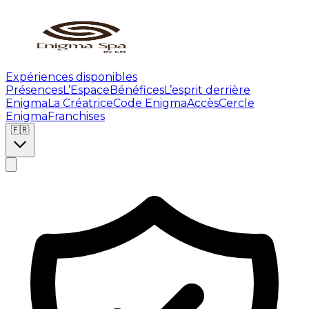
Expériences disponibles
Présences
L’Espace
Bénéfices
L’esprit derrière
Enigma
La Créatrice
Code Enigma
Accès
Cercle
Enigma
Franchises
🇫🇷