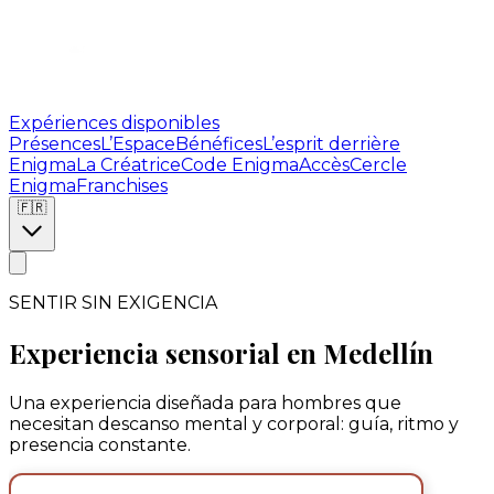
Expériences disponibles
Présences
L’Espace
Bénéfices
L’esprit derrière
Enigma
La Créatrice
Code Enigma
Accès
Cercle
Enigma
Franchises
🇫🇷
SENTIR SIN EXIGENCIA
Experiencia sensorial en Medellín
Una experiencia diseñada para hombres que
necesitan descanso mental y corporal: guía, ritmo y
presencia constante.