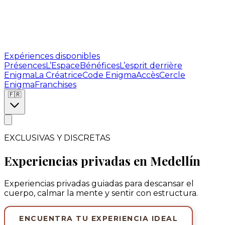
Expériences disponibles
Présences
L’Espace
Bénéfices
L’esprit derrière
Enigma
La Créatrice
Code Enigma
Accès
Cercle
Enigma
Franchises
🇫🇷
EXCLUSIVAS Y DISCRETAS
Experiencias privadas en Medellín
Experiencias privadas guiadas para descansar el
cuerpo, calmar la mente y sentir con estructura.
ENCUENTRA TU EXPERIENCIA IDEAL