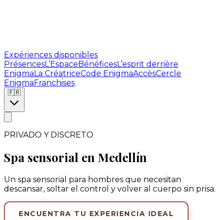
Expériences disponibles
Présences
L’Espace
Bénéfices
L’esprit derrière
Enigma
La Créatrice
Code Enigma
Accès
Cercle
Enigma
Franchises
🇫🇷
PRIVADO Y DISCRETO
Spa sensorial en Medellín
Un spa sensorial para hombres que necesitan
descansar, soltar el control y volver al cuerpo sin prisa.
ENCUENTRA TU EXPERIENCIA IDEAL